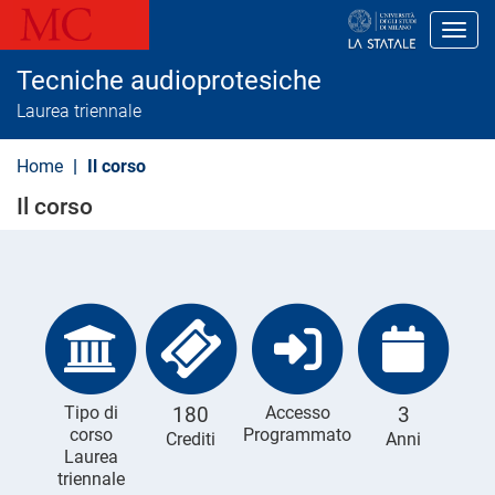
S
a
Toggl
l
t
Tecniche audioprotesiche
a
a
Laurea triennale
l
c
o
Home
Il corso
n
t
Il corso
e
n
u
t
o
p
r
i
n
c
i
Tipo di
180
Accesso
3
p
corso
Programmato
Crediti
Anni
a
Laurea
l
e
triennale